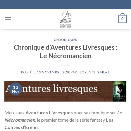
Skip
to
content
0
CHRONIQUES
Chronique d’Aventures Livresques :
Le Nécromancien
POSTÉ LE
13 NOVEMBRE 2020
PAR
FLORENCE GINDRE
13
Nov
Merci aux
Aventures Livresques
pour sa chronique sur
Le
Nécromancien
, le premier tome de la série fantasy
Les
Contes d’Erenn
.