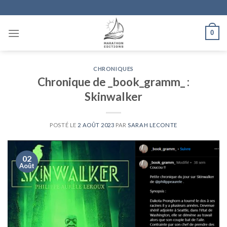
Skip
to
content
0
CHRONIQUES
Chronique de _book_gramm_ :
Skinwalker
POSTÉ LE
2 AOÛT 2023
PAR
SARAH LECONTE
02
Août