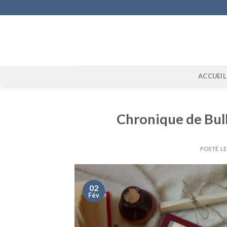
Skip
to
content
ACCUEIL
Chronique de Bulle
POSTÉ L
02
Fév