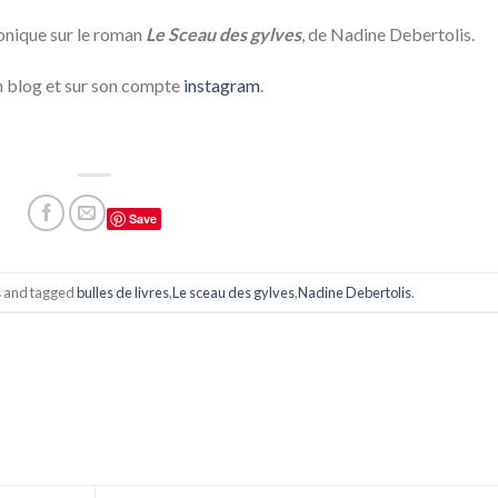
ronique sur le roman
Le Sceau des gylves
, de Nadine Debertolis.
n blog et sur son compte
instagram
.
Save
s
and tagged
bulles de livres
,
Le sceau des gylves
,
Nadine Debertolis
.