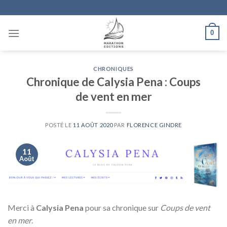
Skip
to
content
0
CHRONIQUES
Chronique de Calysia Pena : Coups
de vent en mer
POSTÉ LE
11 AOÛT 2020
PAR
FLORENCE GINDRE
11
Août
Merci à
Calysia Pena
pour sa chronique sur
Coups de vent
en mer
.