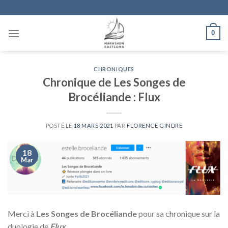
Skip
to
content
0
CHRONIQUES
Chronique de Les Songes de
Brocéliande : Flux
POSTÉ LE
18 MARS 2021
PAR
FLORENCE GINDRE
18
Mar
Merci à
Les Songes de Brocéliande
pour sa chronique sur la
duologie de
Flux
.