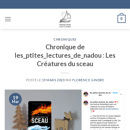
Skip
to
content
0
CHRONIQUES
Chronique de
les_ptites_lectures_de_nadou : Les
Créatures du sceau
POSTÉ LE
19 MARS 2023
PAR
FLORENCE GINDRE
19
Mar