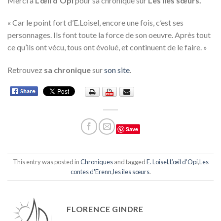
Merci à
L’œil d’Opi
pour sa chronique sur
Les îles sœurs.
« Car le point fort d’E.Loisel, encore une fois, c’est ses
personnages. Ils font toute la force de son oeuvre. Après tout
ce qu’ils ont vécu, tous ont évolué, et continuent de le faire. »
Retrouvez
sa chronique
sur
son site
.
Save
This entry was posted in
Chroniques
and tagged
E. Loisel
,
L’œil d'Opi
,
Les
contes d'Erenn
,
les îles sœurs
.
FLORENCE GINDRE