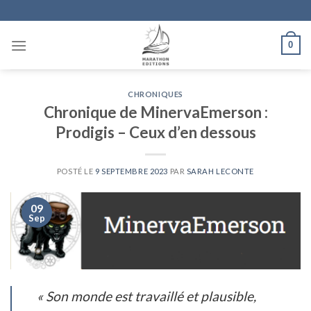
Skip
to
content
0
CHRONIQUES
Chronique de MinervaEmerson :
Prodigis – Ceux d’en dessous
POSTÉ LE
9 SEPTEMBRE 2023
PAR
SARAH LECONTE
09
Sep
«
Son monde est travaillé et plausible,