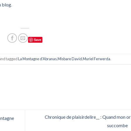
n blog
.
Save
and tagged
La Montagne d'Abranas
,
Misbare David
,
Muriel Ferwerda
.
Chronique de plaisirdelire__ : Quand mon o
ontagne
succombe