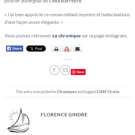
policier auvergnat de
Célia Barreyre
.
« J’ai bien apprécié ce roman mêlant mystère et hallucinations
d’une façon assez élégante. »
Vous pouvez retrouver
sa chronique
sur sa page instagram.
Save
This entry was posted in
Chroniques
and tagged
DAM'
,
Ororia
.
FLORENCE GINDRE