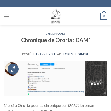
Skip
to
content
0
CHRONIQUES
Chronique de Ororia : DAM’
POSTÉ LE
15 AVRIL 2021
PAR
FLORENCE GINDRE
15
Avr
Merci à
Ororia
pour sa chronique sur
DAM’
, le roman