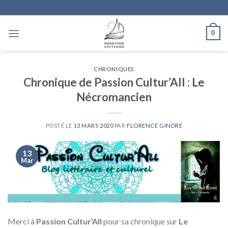
Skip
to
content
0
CHRONIQUES
Chronique de Passion Cultur’All : Le
Nécromancien
POSTÉ LE
13 MARS 2020
PAR
FLORENCE GINDRE
13
Mar
Merci à
Passion Cultur’All
pour sa chronique sur
Le