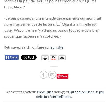
Merci à
Un peu de lecture
pour sa chronique sur
Qui t’a
tuée, Alice ?
« Je suis passée par une myriade de sentiments qui m’ont fait
vivre intensément cette lecture. […] Quant à la fin, elle est
juste : Waou ! Je ne m’y attendais pas du tout et je dois bien
avouer que l’auteure m’a scotchée. »
Retrouvez
sa chronique
sur
son site
.
Save
This entry was posted in
Chroniques
and tagged
Qui t'a tuée Alice ?
,
Un peu
de lecture
,
Virginie Deniau
.