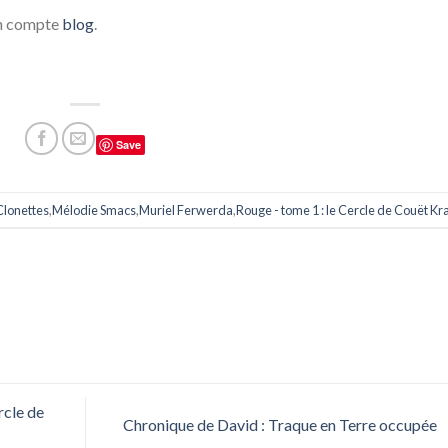
n compte
blog
.
Save
Clonettes
,
Mélodie Smacs
,
Muriel Ferwerda
,
Rouge - tome 1 : le Cercle de Couët Kr
rcle de
Chronique de David : Traque en Terre occupée