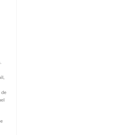
.
il,
i de
uel
ée