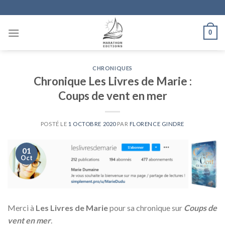
Skip
to
content
0
CHRONIQUES
Chronique Les Livres de Marie :
Coups de vent en mer
POSTÉ LE
1 OCTOBRE 2020
PAR
FLORENCE GINDRE
01
Oct
Merci à
Les Livres de Marie
pour sa chronique sur
Coups de
vent en mer
.