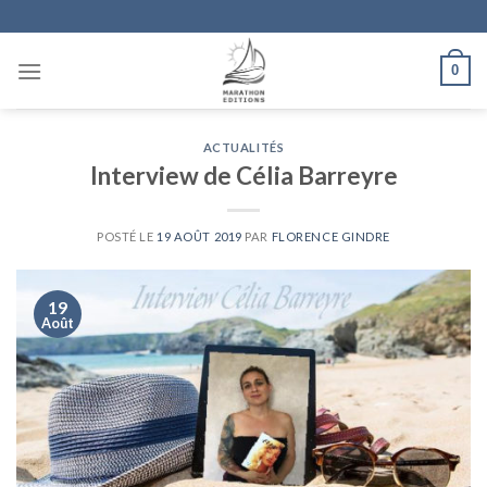
Skip
to
content
0
ACTUALITÉS
Interview de Célia Barreyre
POSTÉ LE
19 AOÛT 2019
PAR
FLORENCE GINDRE
19
Août