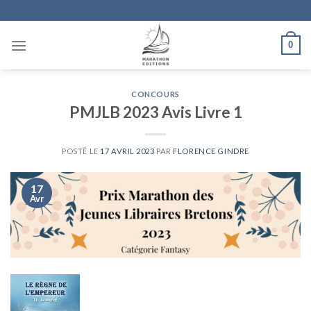
Skip
to
content
0
CONCOURS
PMJLB 2023 Avis Livre 1
POSTÉ LE
17 AVRIL 2023
PAR
FLORENCE GINDRE
17
Avr