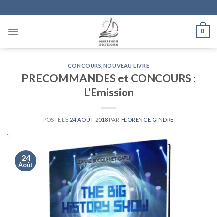
Skip
to
content
0
CONCOURS
,
NOUVEAU LIVRE
PRECOMMANDES et CONCOURS :
L’Emission
POSTÉ LE
24 AOÛT 2018
PAR
FLORENCE GINDRE
24
Août