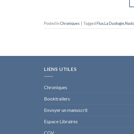
Posted in
Chroniques
|
Tagged
Flux
,
La Duologie
,
Nad
LIENS UTILES
Chroniques
Booktrailers
Envoyer un manuscrit
Espace Libraires
CGV