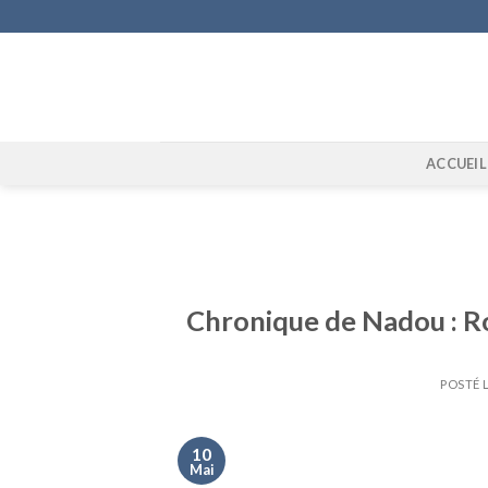
Skip
to
content
ACCUEIL
Chronique de Nadou : Ro
POSTÉ 
10
Mai