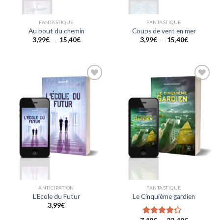
FANTASTIQUE
FANTASTIQUE
Au bout du chemin
Coups de vent en mer
Plage
Plage
3,99
€
–
15,40
€
3,99
€
–
15,40
€
de
de
prix :
prix :
3,99€
3,99€
à
à
15,40€
15,40€
Ajouter
Ajouter
à la liste
à la liste
de
de
souhaits
souhaits
ANTICIPATION
FANTASTIQUE
L’Ecole du Futur
Le Cinquième gardien
3,99
€
Plage