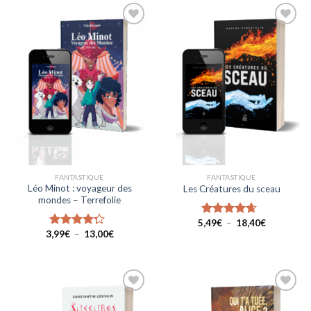
à
13,00€
Ajouter
Ajouter
à la liste
à la liste
de
de
souhaits
souhaits
FANTASTIQUE
FANTASTIQUE
Léo Minot : voyageur des
Les Créatures du sceau
mondes – Terrefolie
Plage
5,49
€
–
18,40
€
Note
4.33
de
Plage
3,99
€
–
13,00
€
sur 5
Note
4.00
prix :
de
sur 5
5,49€
prix :
à
3,99€
18,40€
à
13,00€