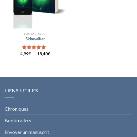
FANTASTIQUE
Skinwalker
Plage
4,99
€
–
18,40
€
Note
4.50
de
sur 5
prix :
4,99€
à
18,40€
LIENS UTILES
Chroniques
Booktrailers
Envoyer un manuscrit