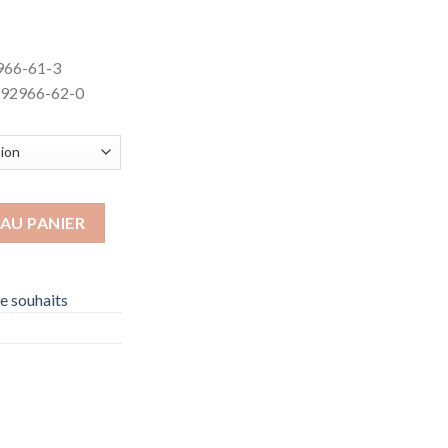
966-61-3
492966-62-0
ur des mondes - Le pays de sucre et de miel
AU PANIER
de souhaits