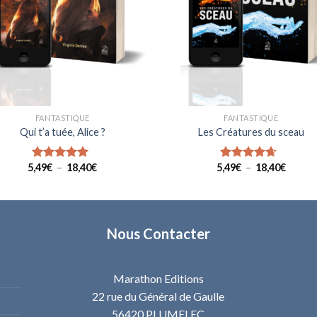
FANTASTIQUE
FANTASTIQUE
Qui t’a tuée, Alice ?
Les Créatures du sceau
Plage
Plage
5,49
€
–
18,40
€
5,49
€
–
18,40
€
Note
5.00
Note
4.33
de
de
sur 5
sur 5
prix :
prix :
5,49€
5,49€
à
à
18,40€
18,40€
Nous Contacter
Marathon Editions
22 rue du Général de Gaulle
56420 PLUMELEC