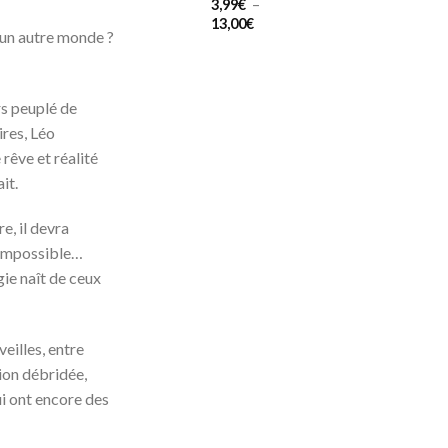
3,99
€
–
:
Plage
13,00
€
d’un autre monde ?
9€
de
prix :
3,99€
00€
à
rs peuplé de
13,00€
res, Léo
 rêve et réalité
ait.
e, il devra
l’impossible…
ie naît de ceux
eilles, entre
ion débridée,
ui ont encore des