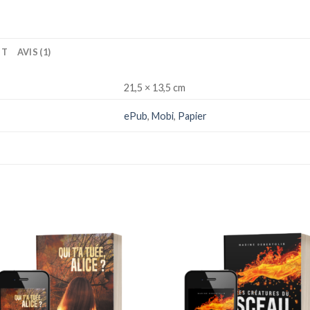
IT
AVIS (1)
21,5 × 13,5 cm
ePub
,
Mobi
,
Papier
Ajouter
Ajou
à la liste
à la l
de
de
souhaits
souha