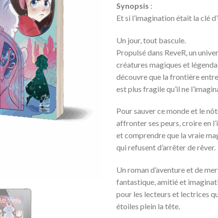
Synopsis
:
notation
prix 
client
Et si l’imagination était la clé 
3,9
à
Un jour, tout bascule.
13,
Propulsé dans ReveR, un unive
créatures magiques et légendai
découvre que la frontière entre
est plus fragile qu’il ne l’imagin
Pour sauver ce monde et le nôtr
affronter ses peurs, croire en 
et comprendre que la vraie mag
qui refusent d’arrêter de rêver.
Un roman d’aventure et de merv
fantastique, amitié et imaginat
pour les lecteurs et lectrices q
étoiles plein la tête.