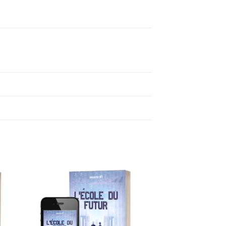
ter
Ajouter
iste
à la liste
de
its
souhaits