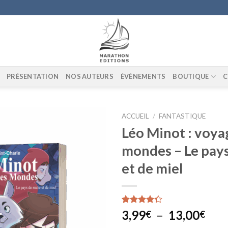
PRÉSENTATION
NOS AUTEURS
ÉVÉNEMENTS
BOUTIQUE
C
ACCUEIL
/
FANTASTIQUE
Léo Minot : voya
mondes – Le pays
Ajouter
et de miel
à la liste
de
souhaits
Noté
1
4.00
Pla
3,99
–
13,00
€
€
sur 5
de
basé sur