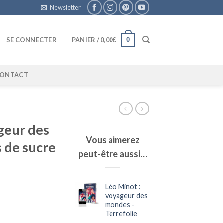
Newsletter
0
SE CONNECTER
PANIER /
0,00
€
ONTACT
geur des
Vous aimerez
 de sucre
peut-être aussi…
Léo Minot :
voyageur des
mondes -
ge
Terrefolie