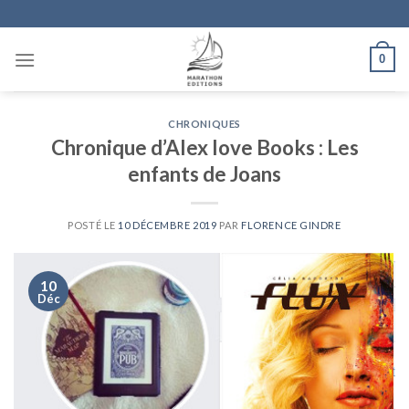
Skip
to
content
0
CHRONIQUES
Chronique d’Alex love Books : Les
enfants de Joans
POSTÉ LE
10 DÉCEMBRE 2019
PAR
FLORENCE GINDRE
10
Déc