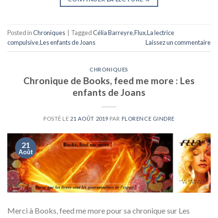
Posted in
Chroniques
|
Tagged
Célia Barreyre
,
Flux
,
La lectrice
compulsive
,
Les enfants de Joans
Laissez un commentaire
CHRONIQUES
Chronique de Books, feed me more : Les
enfants de Joans
POSTÉ LE
21 AOÛT 2019
PAR
FLORENCE GINDRE
21
Août
Merci à Books, feed me more pour sa chronique sur Les