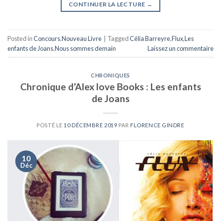
CONTINUER LA LECTURE
→
Posted in
Concours
,
Nouveau Livre
|
Tagged
Célia Barreyre
,
Flux
,
Les
enfants de Joans
,
Nous sommes demain
Laissez un commentaire
CHRONIQUES
Chronique d’Alex love Books : Les enfants
de Joans
POSTÉ LE
10 DÉCEMBRE 2019
PAR
FLORENCE GINDRE
10
Déc