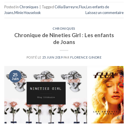
Posted in
Chroniques
|
Tagged
Célia Barreyre
,
Flux
,
Les enfants de
Joans
,
Minie Houselook
Laissez un commentaire
CHRONIQUES
Chronique de Nineties Girl : Les enfants
de Joans
POSTÉ LE
25 JUIN 2019
PAR
FLORENCE GINDRE
25
Juin