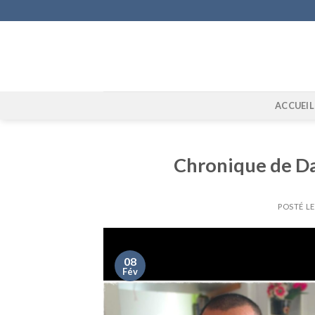
Skip
to
content
ACCUEIL
Chronique de Da
POSTÉ L
08
Fév