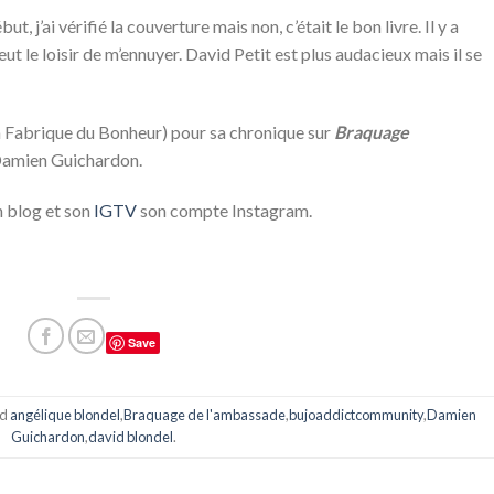
but, j’ai vérifié la couverture mais non, c’était le bon livre. Il y a
eut le loisir de m’ennuyer. David Petit est plus audacieux mais il se
Fabrique du Bonheur) pour sa chronique sur
Braquage
 Damien Guichardon.
n blog et son
IGTV
son compte Instagram.
Save
ed
angélique blondel
,
Braquage de l'ambassade
,
bujoaddictcommunity
,
Damien
Guichardon
,
david blondel
.