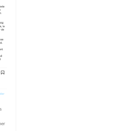
s
mer