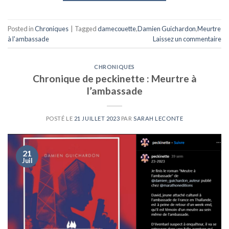
Posted in
Chroniques
|
Tagged
damecouette
,
Damien Guichardon
,
Meurtre
à l'ambassade
Laissez un commentaire
CHRONIQUES
Chronique de peckinette : Meurtre à
l’ambassade
POSTÉ LE
21 JUILLET 2023
PAR
SARAH LECONTE
21
Juil