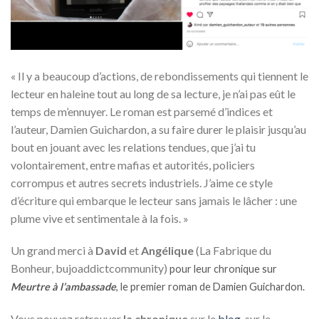
« Il y a beaucoup d’actions, de rebondissements qui tiennent le
lecteur en haleine tout au long de sa lecture, je n’ai pas eût le
temps de m’ennuyer. Le roman est parsemé d’indices et
l’auteur, Damien Guichardon, a su faire durer le plaisir jusqu’au
bout en jouant avec les relations tendues, que j’ai tu
volontairement, entre mafias et autorités, policiers
corrompus et autres secrets industriels. J’aime ce style
d’écriture qui embarque le lecteur sans jamais le lâcher : une
plume vive et sentimentale à la fois. »
Un grand merci à
David
et
Angélique
(La Fabrique du
Bonheur, bujoaddictcommunity)
pour leur chronique sur
Meurtre à l’ambassade
, le premier roman de Damien Guichardon.
Vous pouvez retrouver
la
chronique
sur le
blog
, sur le