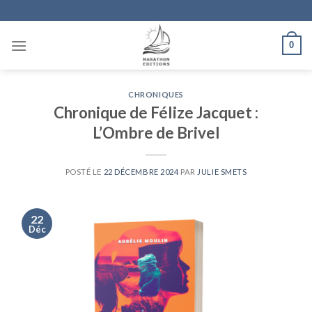
Skip
to
content
0
CHRONIQUES
Chronique de Félize Jacquet :
L’Ombre de Brivel
POSTÉ LE
22 DÉCEMBRE 2024
PAR
JULIE SMETS
22
Déc