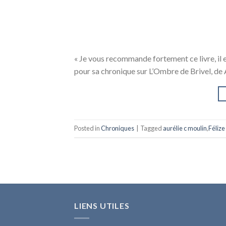
« Je vous recommande fortement ce livre, il e
pour sa chronique sur L’Ombre de Brivel, de
Posted in
Chroniques
|
Tagged
aurélie c moulin
,
Félize
LIENS UTILES