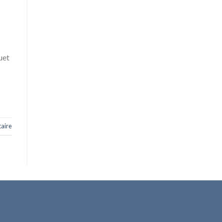
uet
aire