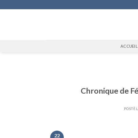
Skip
to
content
ACCUEIL
Chronique de Fél
POSTÉ 
22