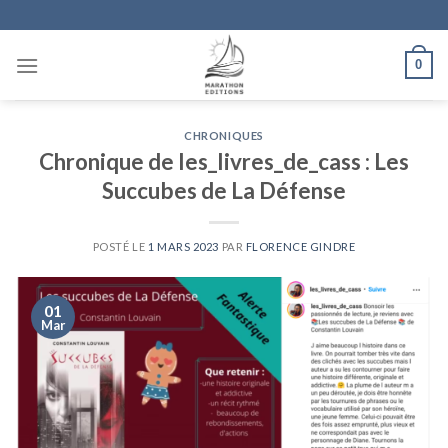
Skip
to
content
0
CHRONIQUES
Chronique de les_livres_de_cass : Les
Succubes de La Défense
POSTÉ LE
1 MARS 2023
PAR
FLORENCE GINDRE
01
Mar