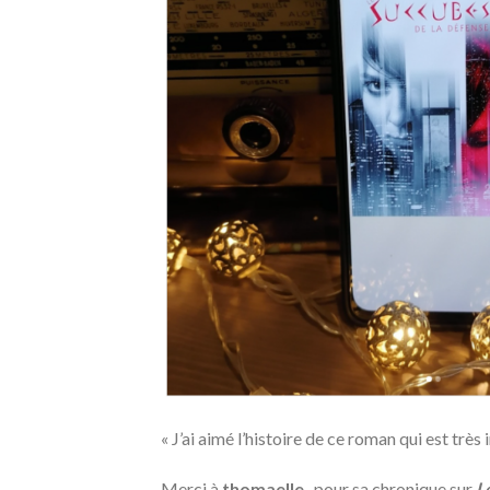
«
J’ai aimé l’histoire de ce roman qui est trè
Merci à
thomaelle_
pour sa chronique sur
L