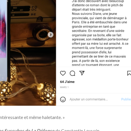
s intéressante et même haletante.
»
es Succubes de La Défense
de Constantin Louvain.