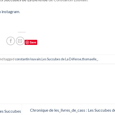
n instagram
.
Save
nd tagged
constantin louvain
,
Les Succubes de La Défense
,
thomaelle_
.
Chronique de les_livres_de_cass : Les Succubes d
Les Succubes