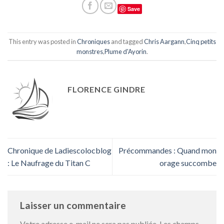
Save
This entry was posted in
Chroniques
and tagged
Chris Aargann
,
Cinq petits
monstres
,
Plume d'Ayorin
.
FLORENCE GINDRE
Chronique de Ladiescolocblog
Précommandes : Quand mon
: Le Naufrage du Titan C
orage succombe
Laisser un commentaire
Votre adresse e-mail ne sera pas publiée.
Les champs