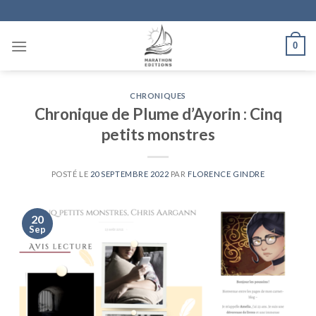
Skip
to
content
0
CHRONIQUES
Chronique de Plume d’Ayorin : Cinq
petits monstres
POSTÉ LE
20 SEPTEMBRE 2022
PAR
FLORENCE GINDRE
20
Sep