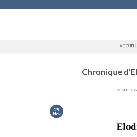
Skip
to
content
ACCUEIL
Chronique d’El
POSTÉ LE
2
29
Nov