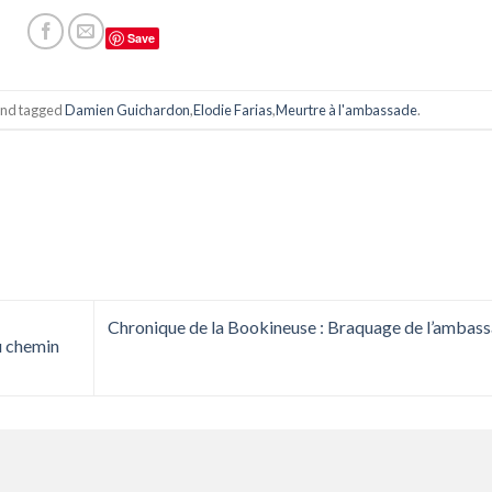
Save
nd tagged
Damien Guichardon
,
Elodie Farias
,
Meurtre à l'ambassade
.
Chronique de la Bookineuse : Braquage de l’ambas
u chemin