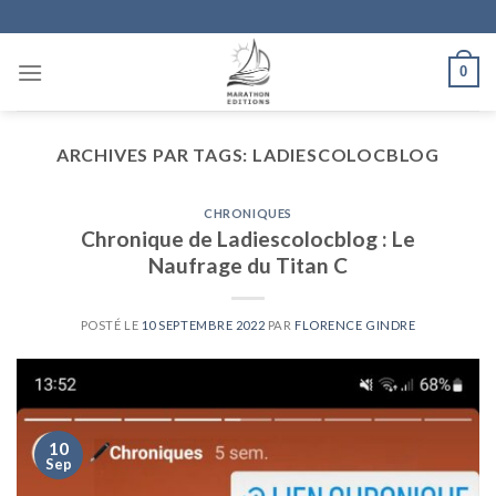
Skip
to
content
0
ARCHIVES PAR TAGS:
LADIESCOLOCBLOG
CHRONIQUES
Chronique de Ladiescolocblog : Le
Naufrage du Titan C
POSTÉ LE
10 SEPTEMBRE 2022
PAR
FLORENCE GINDRE
10
Sep