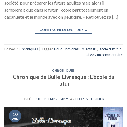
société, pour préparer les futurs adultes mais alors il
semblerait que dans le futur, l’école part totalement en
cacahuète et le monde avec on peut dire. » Retrouvez sa […]
CONTINUER LA LECTURE
→
Posted in
Chroniques
|
Tagged
Bouquinovores
,
Collectif #1
,
L'école du futur
Laissez un commentaire
CHRONIQUES
Chronique de Bulle-Livresque : L’école du
futur
POSTÉ LE
10 SEPTEMBRE 2019
PAR
FLORENCE GINDRE
10
Sep