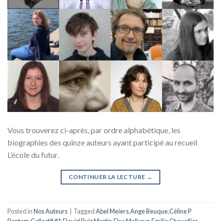
Vous trouverez ci-après, par ordre alphabétique, les
biographies des quinze auteurs ayant participé au recueil
L’école du futur.
CONTINUER LA LECTURE
→
Posted in
Nos Auteurs
|
Tagged
Abel Meiers
,
Ange Beuque
,
Céline P
Bantam
,
Collectif #1
,
David Ruiz Martin
,
Elsa Malkoun
,
Emilie Chevallier