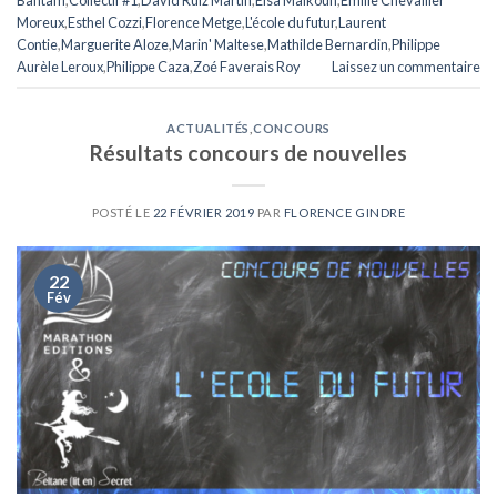
Moreux
,
Esthel Cozzi
,
Florence Metge
,
L'école du futur
,
Laurent
Contie
,
Marguerite Aloze
,
Marin' Maltese
,
Mathilde Bernardin
,
Philippe
Aurèle Leroux
,
Philippe Caza
,
Zoé Faverais Roy
Laissez un commentaire
ACTUALITÉS
,
CONCOURS
Résultats concours de nouvelles
POSTÉ LE
22 FÉVRIER 2019
PAR
FLORENCE GINDRE
22
Fév