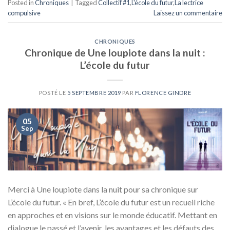
Posted in
Chroniques
|
Tagged
Collectif #1
,
L'école du futur
,
La lectrice
compulsive
Laissez un commentaire
CHRONIQUES
Chronique de Une loupiote dans la nuit :
L’école du futur
POSTÉ LE
5 SEPTEMBRE 2019
PAR
FLORENCE GINDRE
05
Sep
Merci à Une loupiote dans la nuit pour sa chronique sur
L’école du futur. « En bref, L’école du futur est un recueil riche
en approches et en visions sur le monde éducatif. Mettant en
dialogue le passé et l’avenir, les avantages et les défauts des