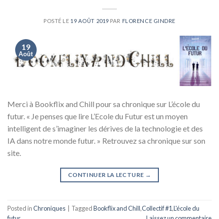
POSTÉ LE
19 AOÛT 2019
PAR
FLORENCE GINDRE
19
Août
Merci à Bookflix and Chill pour sa chronique sur L’école du
futur. « Je penses que lire L’Ecole du Futur est un moyen
intelligent de s’imaginer les dérives de la technologie et des
IA dans notre monde futur. » Retrouvez sa chronique sur son
site.
CONTINUER LA LECTURE
→
Posted in
Chroniques
|
Tagged
Bookflix and Chill
,
Collectif #1
,
L'école du
futur
Laissez un commentaire