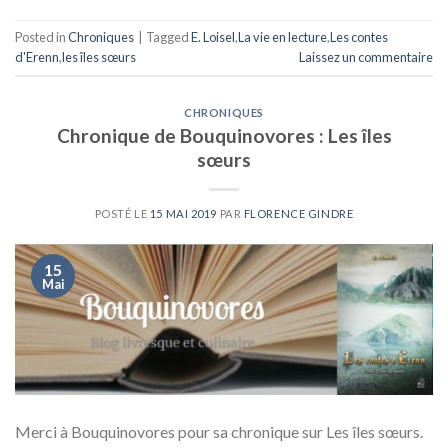
Posted in
Chroniques
|
Tagged
E. Loisel
,
La vie en lecture
,
Les contes
d'Erenn
,
les îles sœurs
Laissez un commentaire
CHRONIQUES
Chronique de Bouquinovores : Les îles
sœurs
POSTÉ LE
15 MAI 2019
PAR
FLORENCE GINDRE
15
Mai
Merci à Bouquinovores pour sa chronique sur Les îles sœurs.