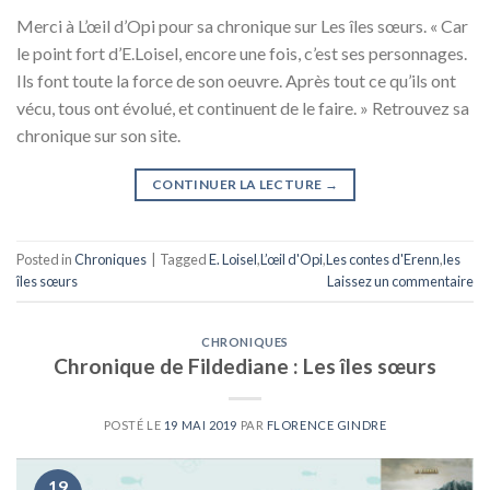
Merci à L’œil d’Opi pour sa chronique sur Les îles sœurs. « Car
le point fort d’E.Loisel, encore une fois, c’est ses personnages.
Ils font toute la force de son oeuvre. Après tout ce qu’ils ont
vécu, tous ont évolué, et continuent de le faire. » Retrouvez sa
chronique sur son site.
CONTINUER LA LECTURE
→
Posted in
Chroniques
|
Tagged
E. Loisel
,
L’œil d'Opi
,
Les contes d'Erenn
,
les
îles sœurs
Laissez un commentaire
CHRONIQUES
Chronique de Fildediane : Les îles sœurs
POSTÉ LE
19 MAI 2019
PAR
FLORENCE GINDRE
19