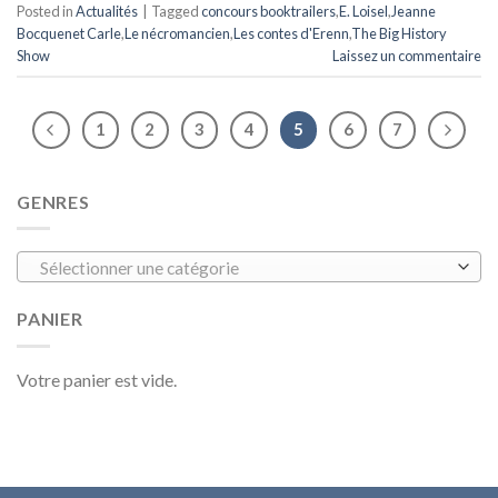
Posted in
Actualités
|
Tagged
concours booktrailers
,
E. Loisel
,
Jeanne
Bocquenet Carle
,
Le nécromancien
,
Les contes d'Erenn
,
The Big History
Show
Laissez un commentaire
1
2
3
4
5
6
7
GENRES
Sélectionner une catégorie
PANIER
Votre panier est vide.