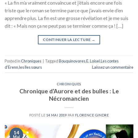
« La fin m’a vraiment convaincue et j’étais encore une fois
triste que le roman se termine parce que j’avais envie d’en
apprendre plus. La fin est une grosse révélation et je me suis
dit : « Mais non ça ne peut pas se terminer comme ça ! […]
CONTINUER LA LECTURE
→
Posted in
Chroniques
|
Tagged
Bouquinovores
,
E. Loisel
,
Les contes
d'Erenn
,
les îles sœurs
Laissez un commentaire
CHRONIQUES
Chronique d’Aurore et des bulles : Le
Nécromancien
POSTÉ LE
14 MAI 2019
PAR
FLORENCE GINDRE
14
Mai