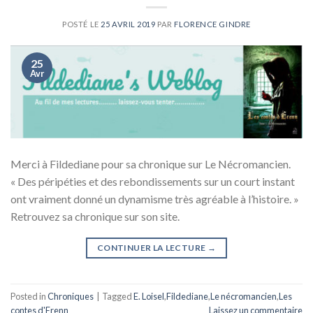
POSTÉ LE
25 AVRIL 2019
PAR
FLORENCE GINDRE
25
Avr
Merci à Fildediane pour sa chronique sur Le Nécromancien.
« Des péripéties et des rebondissements sur un court instant
ont vraiment donné un dynamisme très agréable à l’histoire. »
Retrouvez sa chronique sur son site.
CONTINUER LA LECTURE
→
Posted in
Chroniques
|
Tagged
E. Loisel
,
Fildediane
,
Le nécromancien
,
Les
contes d'Erenn
Laissez un commentaire