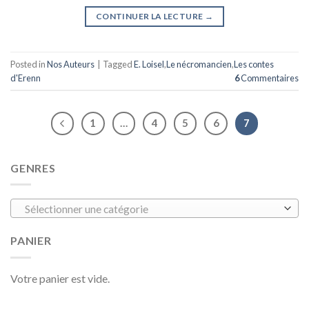
CONTINUER LA LECTURE
→
Posted in
Nos Auteurs
|
Tagged
E. Loisel
,
Le nécromancien
,
Les contes
d'Erenn
6
Commentaires
1
…
4
5
6
7
GENRES
Sélectionner une catégorie
PANIER
Votre panier est vide.