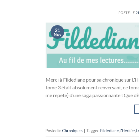
POSTÉ LE
2
21
Nov
Merci à Fildediane pour sa chronique sur L’Hér
tome 3 était absolument renversant, ce tome 4
me répète) d’une saga passionnante ! Que d’é
Posted in
Chroniques
|
Tagged
Fildediane
,
L'Héritier
,
L