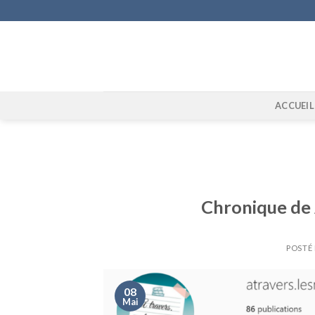
Skip
to
content
ACCUEIL
Chronique de A
POSTÉ
08
Mai