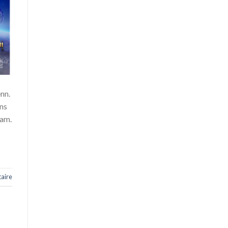
enn.
ons
ram.
aire