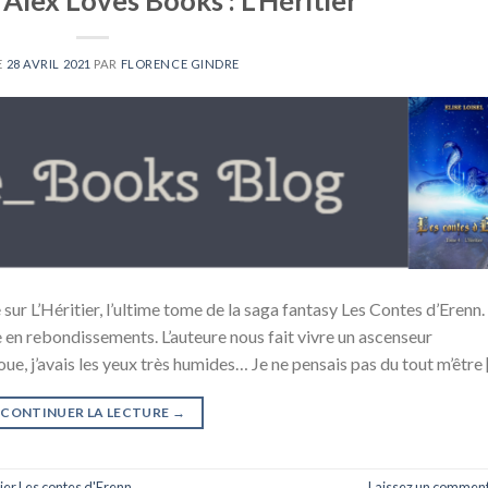
Alex Loves Books : L’Héritier
E
28 AVRIL 2021
PAR
FLORENCE GINDRE
ur L’Héritier, l’ultime tome de la saga fantasy Les Contes d’Erenn.
he en rebondissements. L’auteure nous fait vivre un ascenseur
voue, j’avais les yeux très humides… Je ne pensais pas du tout m’être
CONTINUER LA LECTURE
→
ier
,
Les contes d'Erenn
Laissez un comment