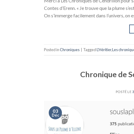
Merci à Les Chroniques de Cendrillon pour sa 
Contes d’Erenn. « Je trouve que la plume s’e
On s’immerge facilement dans l’univers, on e
Posted in
Chroniques
|
Tagged
L'Héritier
,
Les chroniqu
Chronique de Sou
POSTÉ LE
03
Déc