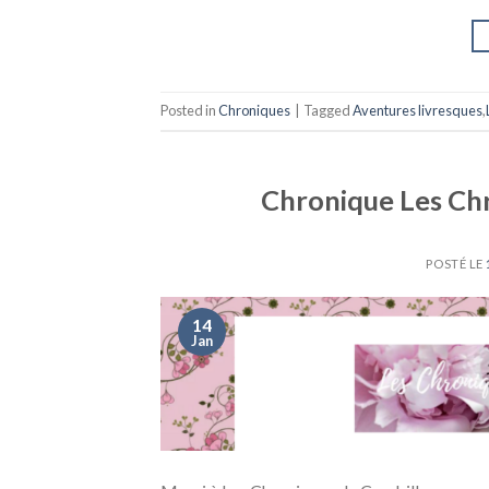
Posted in
Chroniques
|
Tagged
Aventures livresques
,
Chronique Les Chro
POSTÉ LE
14
Jan