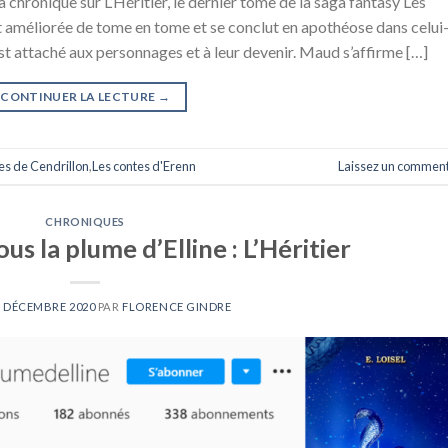
chronique sur L’Héritier, le dernier tome de la saga fantasy Les
st améliorée de tome en tome et se conclut en apothéose dans celui-
st attaché aux personnages et à leur devenir. Maud s’affirme […]
CONTINUER LA LECTURE
→
es de Cendrillon
,
Les contes d'Erenn
Laissez un comment
CHRONIQUES
s la plume d’Elline : L’Héritier
3 DÉCEMBRE 2020
PAR
FLORENCE GINDRE