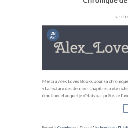
Chronique de 
POSTÉ L
28
Avr
Merci à Alex Loves Books pour sa chronique s
« La lecture des derniers chapitres a été ric
émotionnel auquel je n’étais pas prête. Je l’a
Posted in
Chroniques
|
Tagged
Alex love books
,
L'Hérit