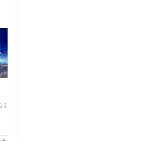
 […]
aire