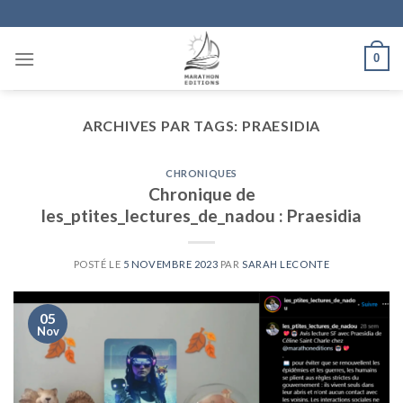
Skip
to
content
0
ARCHIVES PAR TAGS:
PRAESIDIA
CHRONIQUES
Chronique de
les_ptites_lectures_de_nadou : Praesidia
POSTÉ LE
5 NOVEMBRE 2023
PAR
SARAH LECONTE
05
Nov