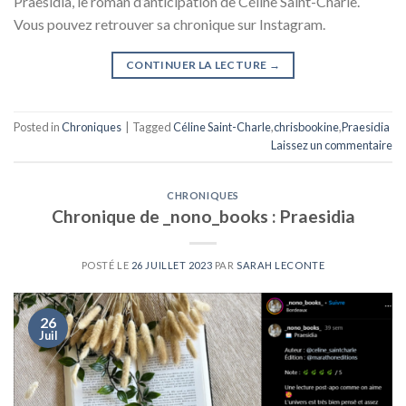
Praesidia, le roman d’anticipation de Céline Saint-Charle.
Vous pouvez retrouver sa chronique sur Instagram.
CONTINUER LA LECTURE
→
Posted in
Chroniques
|
Tagged
Céline Saint-Charle
,
chrisbookine
,
Praesidia
Laissez un commentaire
CHRONIQUES
Chronique de _nono_books : Praesidia
POSTÉ LE
26 JUILLET 2023
PAR
SARAH LECONTE
26
Juil