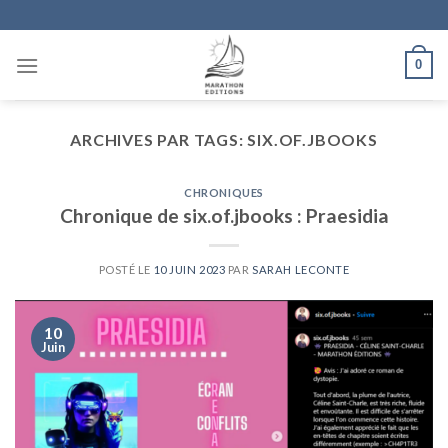
Skip
to
content
0
ARCHIVES PAR TAGS:
SIX.OF.JBOOKS
CHRONIQUES
Chronique de six.of.jbooks : Praesidia
POSTÉ LE
10 JUIN 2023
PAR
SARAH LECONTE
10
Juin