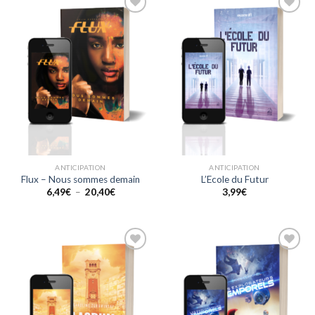
20,40€
Ajouter
Ajouter
à la liste
à la liste
de
de
souhaits
souhaits
ANTICIPATION
ANTICIPATION
Flux – Nous sommes demain
L’Ecole du Futur
Plage
6,49
€
–
20,40
€
3,99
€
de
prix :
6,49€
à
20,40€
Ajouter
Ajouter
à la liste
à la liste
de
de
souhaits
souhaits