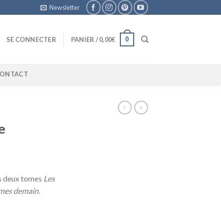
Newsletter
0
SE CONNECTER
PANIER /
0,00
€
ONTACT
e
s deux tomes
Les
mes demain
.