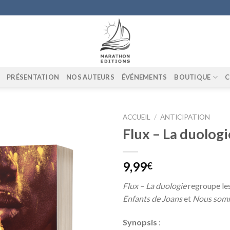
PRÉSENTATION
NOS AUTEURS
ÉVÉNEMENTS
BOUTIQUE
C
ACCUEIL
/
ANTICIPATION
Flux – La duologi
Ajouter
9,99
€
à la liste
de
Flux – La duologie
regroupe le
souhaits
Enfants de Joans
et
Nous som
Synopsis
: