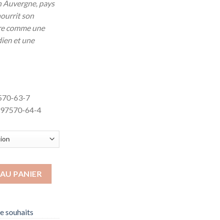
en Auvergne, pays
nourrit son
rire comme une
dien et une
570-63-7
-97570-64-4
AU PANIER
de souhaits