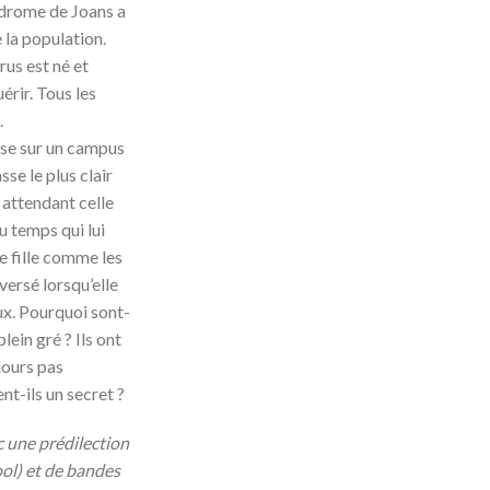
ndrome de Joans a
 la population.
rus est né et
érir. Tous les
.
ise sur un campus
sse le plus clair
 attendant celle
du temps qui lui
ne fille comme les
versé lorsqu’elle
ux. Pourquoi sont-
plein gré ? Ils ont
jours pas
t-ils un secret ?
c une prédilection
ool) et de bandes