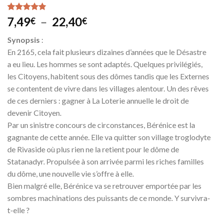
Noté
4
4.50
Plage
7,49
–
22,40
€
€
sur 5 basé
de
sur
Synopsis
:
notations
prix :
client
En 2165, cela fait plusieurs dizaines d’années que le Désastre
7,49€
a eu lieu. Les hommes se sont adaptés. Quelques privilégiés,
à
les Citoyens, habitent sous des dômes tandis que les Externes
22,40€
se contentent de vivre dans les villages alentour. Un des rêves
de ces derniers : gagner à La Loterie annuelle le droit de
devenir Citoyen.
Par un sinistre concours de circonstances, Bérénice est la
gagnante de cette année. Elle va quitter son village troglodyte
de Rivaside où plus rien ne la retient pour le dôme de
Statanadyr. Propulsée à son arrivée parmi les riches familles
du dôme, une nouvelle vie s’offre à elle.
Bien malgré elle, Bérénice va se retrouver emportée par les
sombres machinations des puissants de ce monde. Y survivra-
t-elle ?