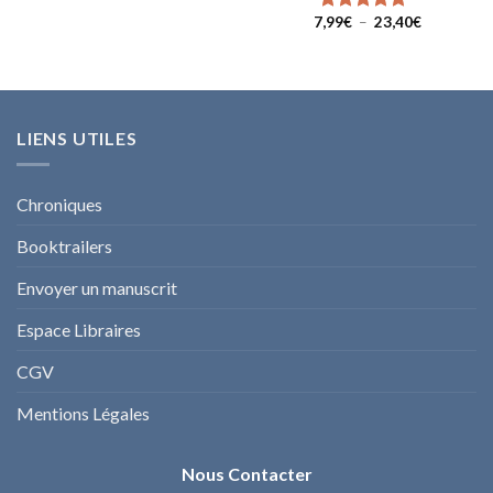
de
prix :
Plage
7,99
€
–
23,40
€
Note
5.00
9,49€
de
sur 5
à
prix :
27,40€
7,99€
à
23,40€
LIENS UTILES
Chroniques
Booktrailers
Envoyer un manuscrit
Espace Libraires
CGV
Mentions Légales
Nous Contacter