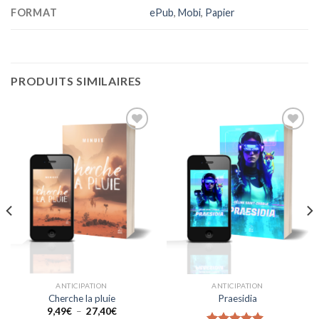
FORMAT
ePub
,
Mobi
,
Papier
PRODUITS SIMILAIRES
Ajouter
Ajouter
à la liste
à la liste
de
de
souhaits
souhaits
ANTICIPATION
ANTICIPATION
Cherche la pluie
Praesidia
Plage
9,49
€
–
27,40
€