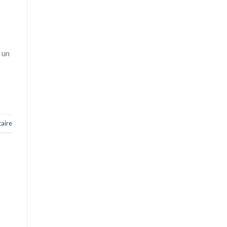
 un
aire