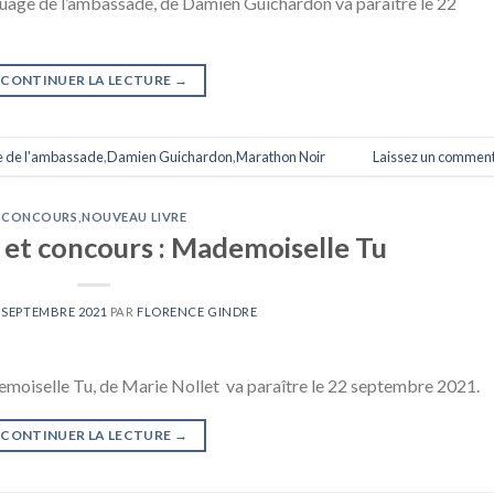
quage de l’ambassade, de Damien Guichardon va paraître le 22
CONTINUER LA LECTURE
→
 de l'ambassade
,
Damien Guichardon
,
Marathon Noir
Laissez un comment
CONCOURS
,
NOUVEAU LIVRE
t concours : Mademoiselle Tu
 SEPTEMBRE 2021
PAR
FLORENCE GINDRE
emoiselle Tu, de Marie Nollet va paraître le 22 septembre 2021.
CONTINUER LA LECTURE
→