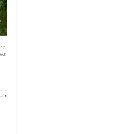
re.
est
aire