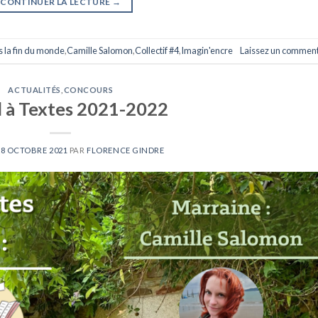
CONTINUER LA LECTURE
→
s la fin du monde
,
Camille Salomon
,
Collectif #4
,
Imagin'encre
Laissez un comment
ACTUALITÉS
,
CONCOURS
 à Textes 2021-2022
28 OCTOBRE 2021
PAR
FLORENCE GINDRE