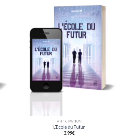
ter
Ajouter
liste
à la liste
e
de
aits
souhaits
ANTICIPATION
L’Ecole du Futur
3,99
€