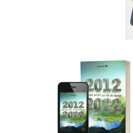
Ajou
à la 
d
souh