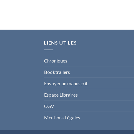
prix :
6,49€
à
20,40€
LIENS UTILES
Chroniques
Booktrailers
Envoyer un manuscrit
Espace Libraires
CGV
Mentions Légales