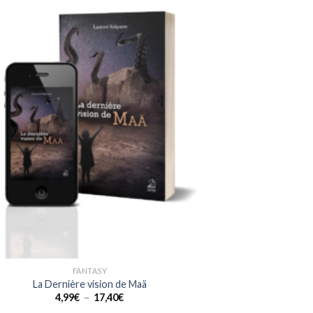
Ajouter
à la liste
de
souhaits
FANTASY
La Dernière vision de Maä
Plage
4,99
€
–
17,40
€
de