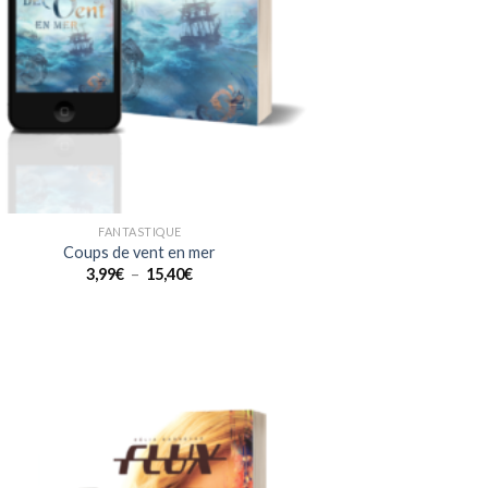
FANTASTIQUE
Coups de vent en mer
Plage
3,99
€
–
15,40
€
de
prix :
3,99€
à
15,40€
Ajouter
à la liste
de