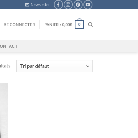
Newsletter
0
SE CONNECTER
PANIER /
0,00
€
ONTACT
ltats