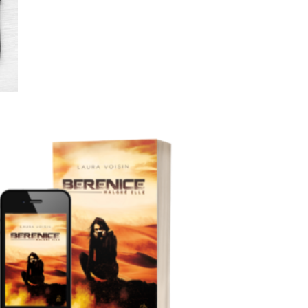
Ajouter
à la liste
de
souhaits