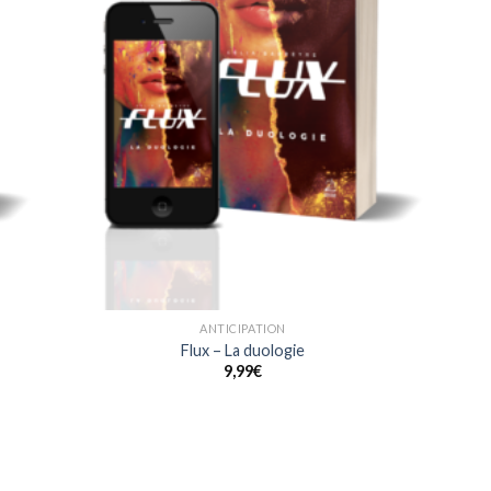
aits
souhaits
ANTICIPATION
Flux – La duologie
9,99
€