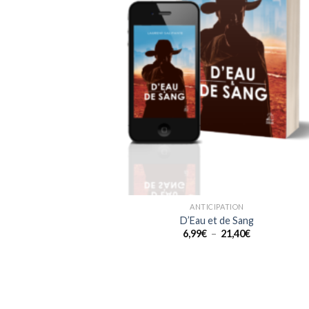
souh
ANTICIPATION
D’Eau et de Sang
Plage
6,99
€
–
21,40
€
de
prix :
6,99€
à
21,40€