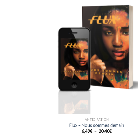
Ajou
à la 
d
souh
ANTICIPATION
Flux – Nous sommes demain
Plage
6,49
€
–
20,40
€
de