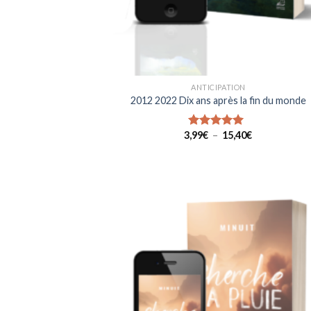
ANTICIPATION
2012 2022 Dix ans après la fin du monde
Plage
3,99
€
–
15,40
€
Note
4.67
de
sur 5
prix :
3,99€
à
15,40€
Ajou
à la 
d
souh