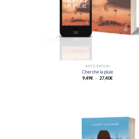
ANTICIPATION
Cherche la pluie
Plage
9,49
€
–
27,40
€
de
prix :
9,49€
à
27,40€
Ajou
à la 
d