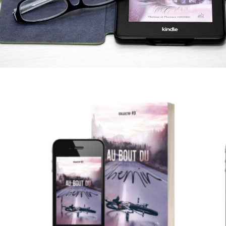
ter
Ajouter
liste
à la liste
e
de
aits
souhaits