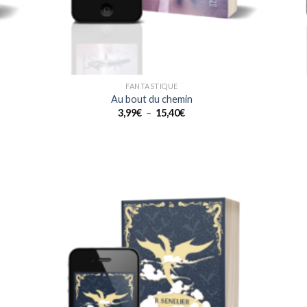
FANTASTIQUE
Au bout du chemin
Plage
3,99
€
–
15,40
€
de
prix :
3,99€
à
15,40€
ter
Ajouter
liste
à la liste
e
de
aits
souhaits